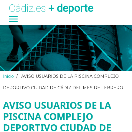
Cádiz.es
+ deporte
Ayuntamiento
Transparencia
Turismo
Deportes
Pasar al contenido principal
Inicio
/
AVISO USUARIOS DE LA PISCINA COMPLEJO
DEPORTIVO CIUDAD DE CÁDIZ DEL MES DE FEBRERO
AVISO USUARIOS DE LA
PISCINA COMPLEJO
DEPORTIVO CIUDAD DE