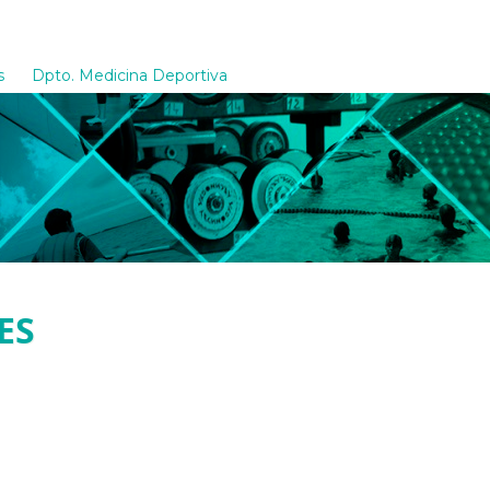
s
Dpto. Medicina Deportiva
ES