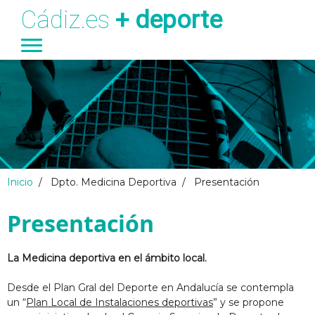
Cádiz.es
+ deporte
Ayuntamiento
Transparencia
Turismo
Deportes
Pasar al contenido principal
Inicio
/
Dpto. Medicina Deportiva
/
Presentación
Presentación
La Medicina deportiva en el ámbito local.
Desde el Plan Gral del Deporte en Andalucía se contempla
un “
Plan Local de Instalaciones deportivas
” y se propone