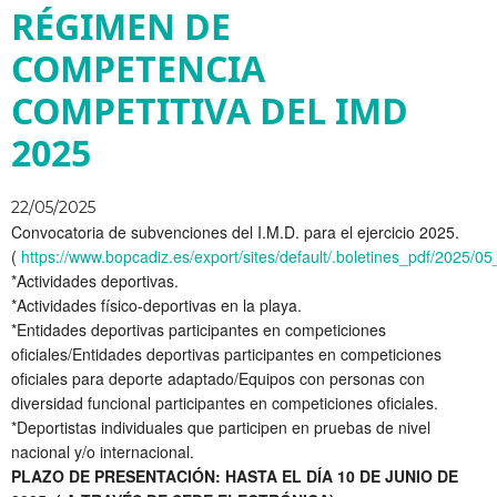
RÉGIMEN DE
COMPETENCIA
COMPETITIVA DEL IMD
2025
22/05/2025
Convocatoria de subvenciones del I.M.D. para el ejercicio 2025.
(
https://www.bopcadiz.es/export/sites/default/.boletines_pdf/2025/05
*Actividades deportivas.
*Actividades físico-deportivas en la playa.
*Entidades deportivas participantes en competiciones
oficiales/Entidades deportivas participantes en competiciones
oficiales para deporte adaptado/Equipos con personas con
diversidad funcional participantes en competiciones oficiales.
*Deportistas individuales que participen en pruebas de nivel
nacional y/o internacional.
PLAZO DE PRESENTACIÓN: HASTA EL DÍA 10 DE JUNIO DE