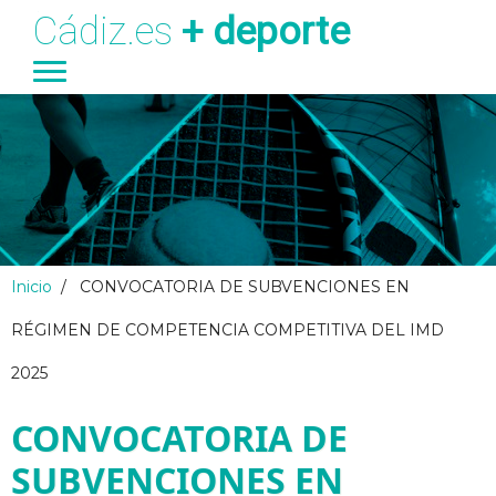
Cádiz.es
+ deporte
Ayuntamiento
Transparencia
Turismo
Deportes
Pasar al contenido principal
Inicio
/
CONVOCATORIA DE SUBVENCIONES EN
RÉGIMEN DE COMPETENCIA COMPETITIVA DEL IMD
2025
CONVOCATORIA DE
SUBVENCIONES EN