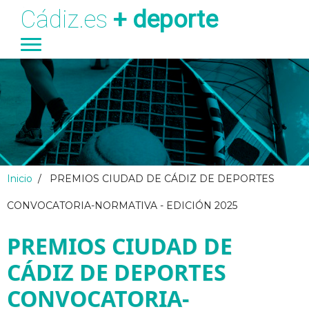
Cádiz.es
+ deporte
Ayuntamiento
Transparencia
Turismo
Deportes
Pasar al contenido principal
Inicio
/
PREMIOS CIUDAD DE CÁDIZ DE DEPORTES
CONVOCATORIA-NORMATIVA - EDICIÓN 2025
PREMIOS CIUDAD DE
CÁDIZ DE DEPORTES
CONVOCATORIA-