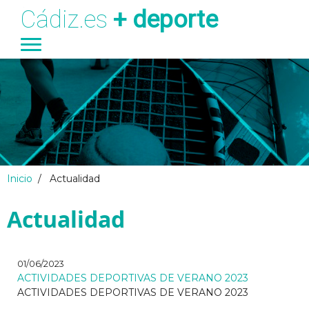
Cádiz.es
+ deporte
Ayuntamiento
Transparencia
Turismo
Deportes
Pasar al contenido principal
Inicio
/
Actualidad
Actualidad
01/06/2023
ACTIVIDADES DEPORTIVAS DE VERANO 2023
ACTIVIDADES DEPORTIVAS DE VERANO 2023