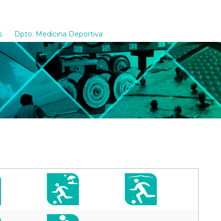
s
Dpto. Medicina Deportiva