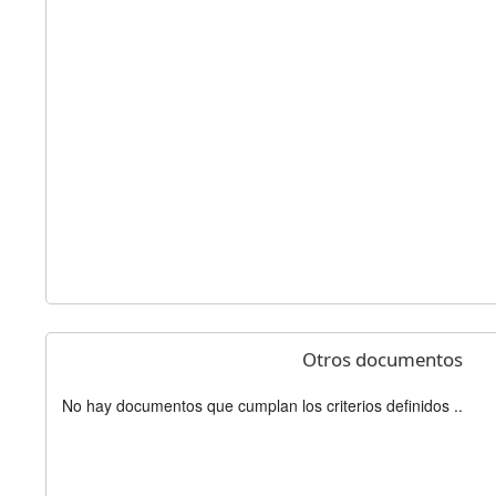
Otros documentos
No hay documentos que cumplan los criterios definidos ..