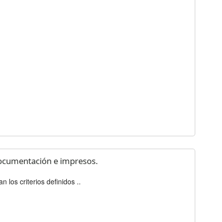
cumentación e impresos.
los criterios definidos ..