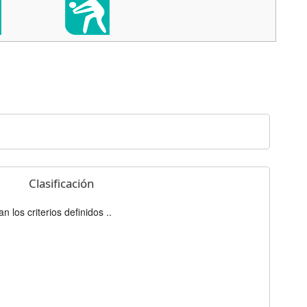
Clasificación
los criterios definidos ..