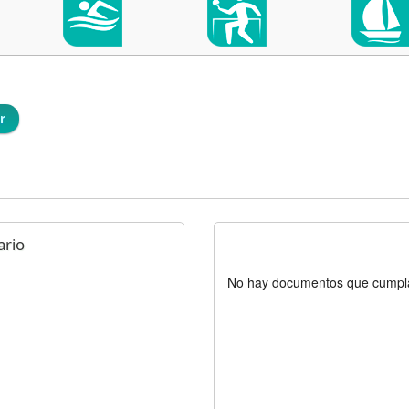
ario
No hay documentos que cumplan 